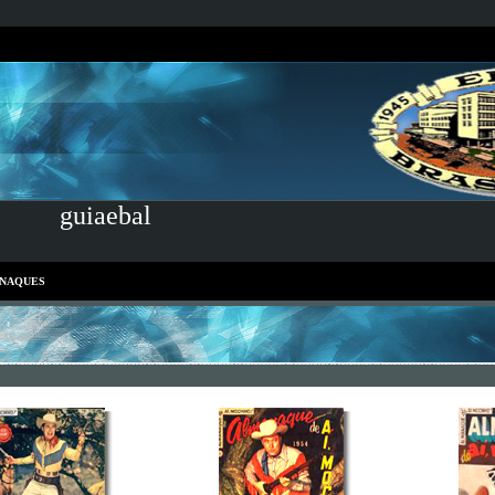
guiaebal
NAQUES