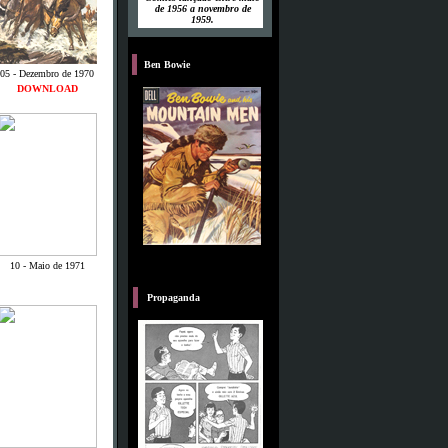
de 1956 a novembro de
1959.
P
Ben Bowie
05 - Dezembro de 1970
DOWNLOAD
10 - Maio de 1971
B
Propaganda