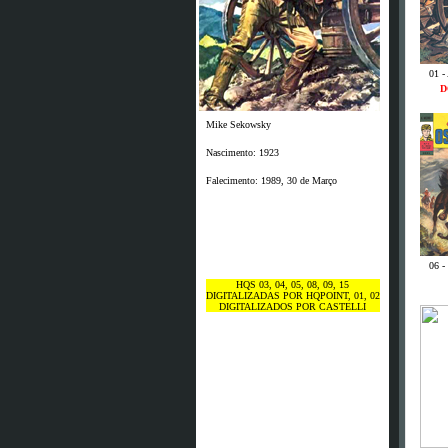
01 -
D
Mike Sekowsky
Nascimento: 1923
Falecimento: 1989, 30 de Março
06 -
HQS 03, 04, 05, 08, 09, 15
DIGITALIZADAS POR HQPOINT, 01, 02
DIGITALIZADOS POR CASTELLI