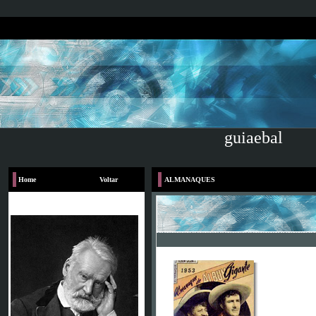
guiaebal
Home
Voltar
ALMANAQUES