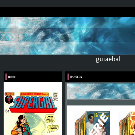
guiaebal
Home
BONITA