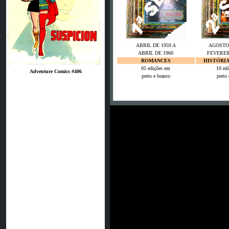
ABRIL DE 1959 A
AGOSTO 
ABRIL DE 1960
FEVEREI
ROMANCES
HISTÓRI
05 edições em
10 ed
Adventure Comics #406
preto e branco
preto 
1
Es waren schon
JSG Neunkirchen