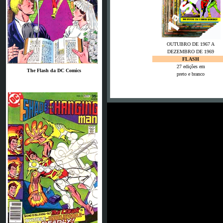
OUTUBRO DE 1967 A
DEZEMBRO DE 1969
FLASH
27 edições em
The Flash da DC Comics
preto e branco
Es waren schon