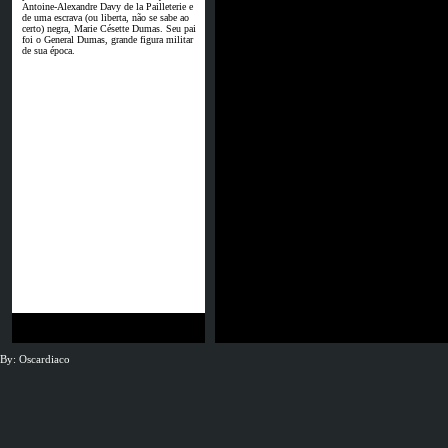
Antoine-Alexandre Davy de la Pailleterie e
de uma escrava (ou liberta, não se sabe ao
certo) negra, Marie Césette Dumas. Seu pai
foi o General Dumas, grande figura militar
de sua época.
By: Oscardiaco