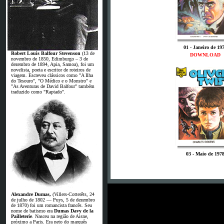
01 - Janeiro de 19
Robert Louis Balfour Stevenson
(13 de
DOWNLOAD
novembro de 1850, Edimburgo – 3 de
dezembro de 1894, Apia, Samoa), foi um
novelista, poeta e escritor de roteiros de
viagem. Escreveu clássicos como "A Ilha
do Tesouro", "O Médico e o Monstro" e
"As Aventuras de David Balfour" também
traduzido como "Raptado".
03 - Maio de 197
Alexandre Dumas,
(Villers-Cotterêts, 24
de julho de 1802 — Puys, 5 de dezembro
de 1870) foi um romancista francês. Seu
nome de batismo era
Dumas Davy de la
Pailleterie
. Nasceu na região de Aisne,
próximo a Paris. Era neto do marquês