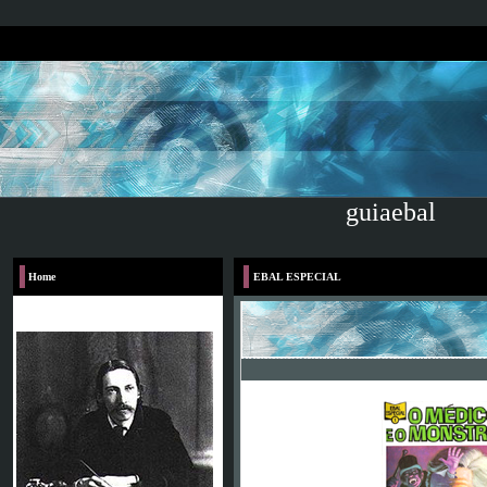
guiaebal
Home
EBAL ESPECIAL