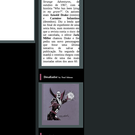
Strange Adventures
, de
outubro de 1967, com a
história “
Who has been lying
in my grave?
”. Os autores
eram
Arnold Drake
(roteiro)
e
Carmine Infantino
(desenhos). Diz a lenda que
no final de expediente de uma
sexta feira, num momento em
que a revista corria o risco de
ser cancelada, o editor
Jack
Miller
chamou Drake e lhe
pediu um novo personagem
que fosse uma última
tentativa de salvar a
publicação. Na segunda de
manhã o roterista chegou com
a idéia de uma das mais
inustadas séries dos anos 60.
D
Desafiador
by Neal Adams