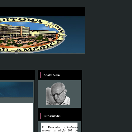
Adolfo Aizen
Curiosidades
O Desafiador (
Deadman
)
estreou na edição 205 de