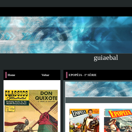
guiaebal
Home
Voltar
EPOPÉIA - 1ª SÉRIE