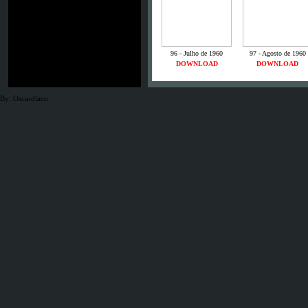
96 - Julho de 1960
97 - Agosto de 1960
DOWNLOAD
DOWNLOAD
By: Oscardiaco