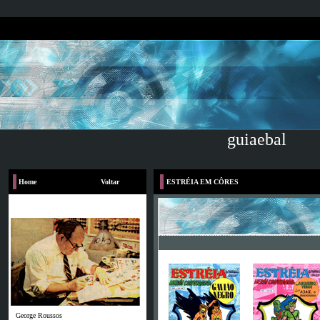
guiaebal
Home
Voltar
ESTRÉIA EM CÔRES
George Roussos