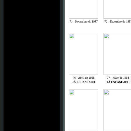
71 - Novembro de 1957
72 - Dezembro de 195
76 - Abril de 1958
77 - Maio de 1958
JÁ ESCANEADO
JÁ ESCANEADO