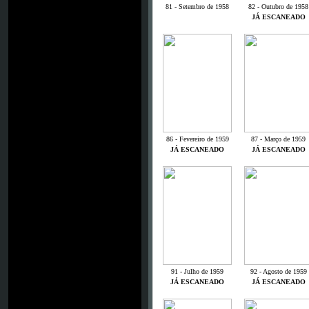
81 - Setembro de 1958
82 - Outubro de 1958
JÁ ESCANEADO
86 - Fevereiro de 1959
87 - Março de 1959
JÁ ESCANEADO
JÁ ESCANEADO
91 - Julho de 1959
92 - Agosto de 1959
JÁ ESCANEADO
JÁ ESCANEADO