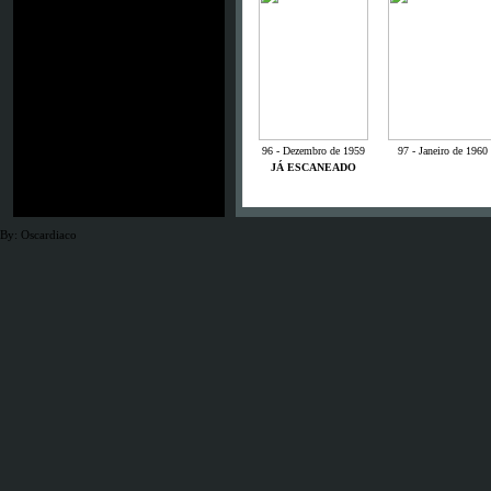
96 - Dezembro de 1959
97 - Janeiro de 1960
JÁ ESCANEADO
By: Oscardiaco