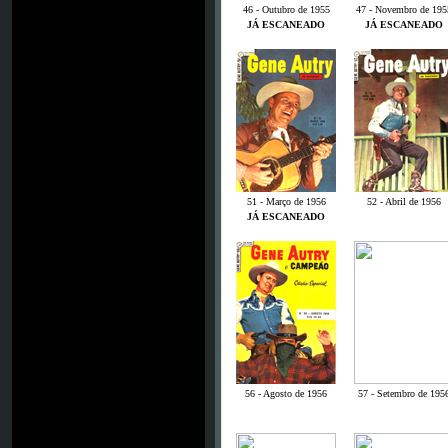
46 - Outubro de 1955
47 - Novembro de 195
JÁ ESCANEADO
JÁ ESCANEADO
51 - Março de 1956
52 - Abril de 1956
JÁ ESCANEADO
56 - Agosto de 1956
57 - Setembro de 195