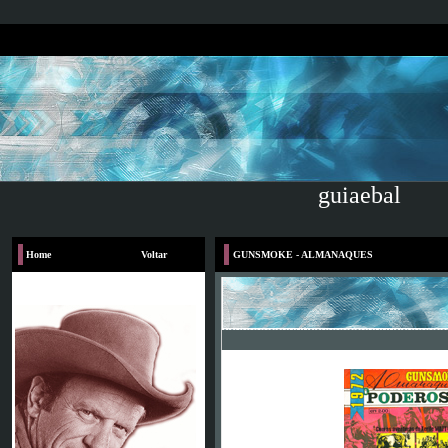
guiaebal
Home
Voltar
GUNSMOKE - ALMANAQUES