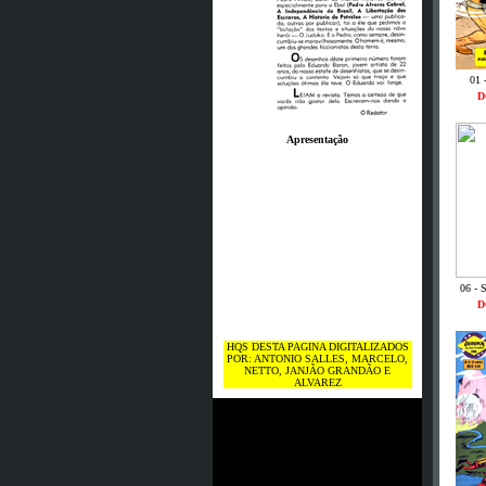
01 
D
Apresentação
06 - 
D
HQS DESTA PAGINA DIGITALIZADOS
POR: ANTONIO SALLES, MARCELO,
NETTO, JANJÃO GRANDÃO E
ALVAREZ