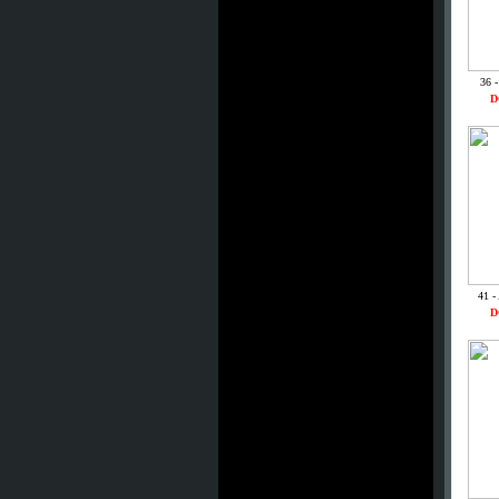
36 
D
41 -
D