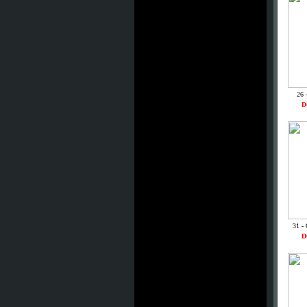
26 
D
31 -
D