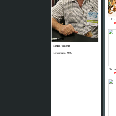
01 -
D
Sergio Aragones
Nascimento: 1937
06 - 
D