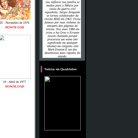
sua infância sua família se
mudou para o México por
causa da guerra civil
espanhola. Sergio Aragonés
se tornou colaborador da
revista MAD em 1963. Ficou
famoso por suas vinhetas às
05 - Novembro de 1976
margens das páginas da
DOWNLOAD
revista. Nos anos 1980 ele
criou a hq
Groo o Errante
(assim chamado porque
procurara um nome sem
significado em qualquer
idioma) em conjunto com
Mark Evanier.É um dos
desenhistas mais rápidos do
mundo.
P
Noticias em Quadrinhos
10 - Abril de 1977
DOWNLOAD