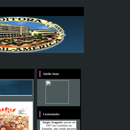
Adolfo Aizen
Curiosidades
Sergio Aragonés
nasceu em
1937 em Castellon na
Espanha, mas ainda durante