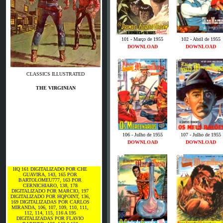
101 - Março de 1955
102 - Abril de 1955
DOWNLOAD
DOWNLOAD
CLASSICS ILLUSTRATED
THE VIRGINIAN
106 - Julho de 1955
107 - Julho de 1955
DOWNLOAD
DOWNLOAD
HQ 161 DIGITALIZADO POR CHE
GUAVIRA, 143, 165 POR
BARTOLOMEU777, 163 POR
CERNICHIARO, 138, 178
DIGITALIZADO POR MARCIO, 197
DIGITALIZADO POR HQPOINT, 136,
169 DIGITALIZADAS POR CARLOS
MIRANDA, 106, 107, 109, 110, 111,
112, 114, 115, 116 A 195
DIGITALIZADAS POR FLAVIO