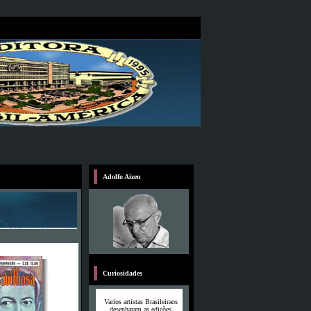
Adolfo Aizen
Curiosidades
Varios artistas Brasileiraos
desenharam as edições