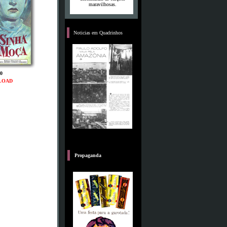
maravilhosas.
D
Noticias em Quadrinhos
0
LOAD
C
Propaganda