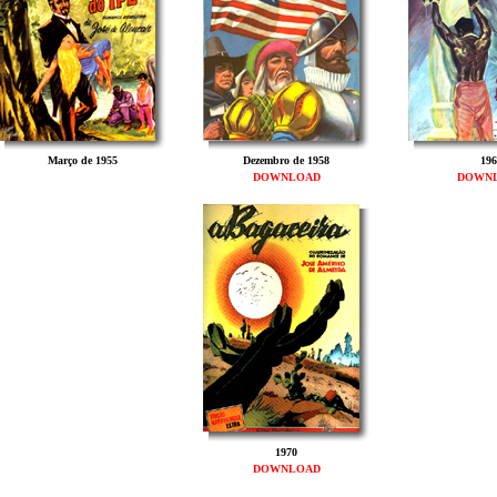
Março de 1955
Dezembro de 1958
196
DOWNLOAD
DOWN
1970
DOWNLOAD