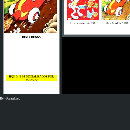
01 - Fevereiro de 1983
02 - Abril de 1983
BUGS BUNNY
HQS 04 E 05 DIGITALIZADOS POR
MARCIO
By: Oscardiaco