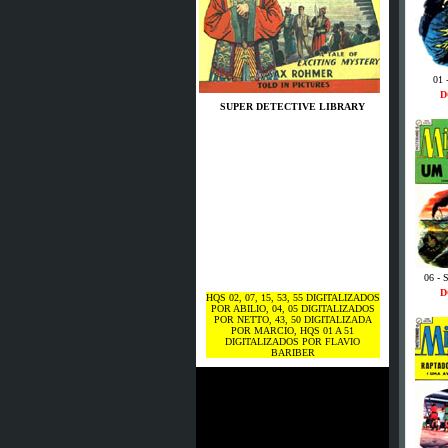
01 
D
SUPER DETECTIVE LIBRARY
06 - 
D
HQS 02, 07, 15, 53, 55 DIGITALIZADOS
POR ABILIO, 04, 05 DIGITALIZADOS
POR NETTO, 43, 50 DIGITALIZADA
POR MARCIO, HQS 01 A 51
DIGITALIZADOS POR FLAVIO
BARIBER