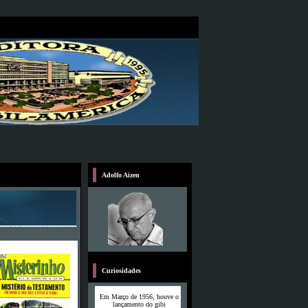
Adolfo Aizen
Curiosidades
Em Março de 1956, houve o
lançamento do gibi