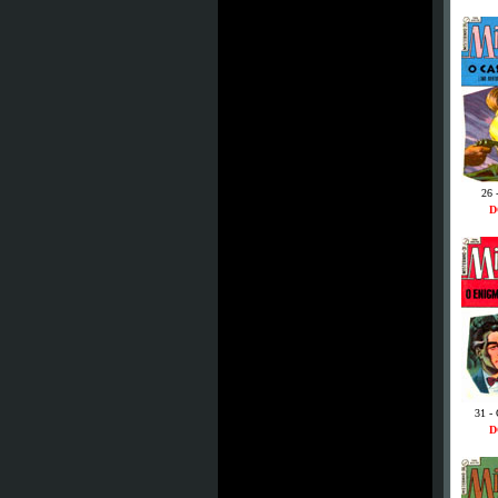
26 
D
31 -
D