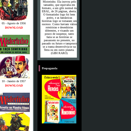
Misterinho. Ela inovou pelo
tamanho, que equivalia em
formato, a um gibi normal da
EBAL, de 26 páginas, aberta.
O formatinho logo foi bem
aceito, e as fantásticas
histórias logo se tornaram um
05 - Agosto de 1956
sucesso. Como haviam vários
roteiristas e desenhistas
DOWNLOAD
diferentes, e visando um
pouco de suspense, tanto
fazia se as histórias se
passassem no presente, no
passado ou futuro e tampouco
se a trama desenvolvia-se na
Terra ou em outro planeta.
(GIBI RARO)
o
Propaganda
10 - Janeiro de 1957
DOWNLOAD