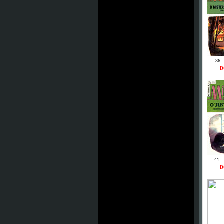
36 
D
41 -
D