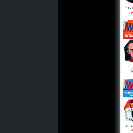
11 - 
D
16 
D
21 - 
D