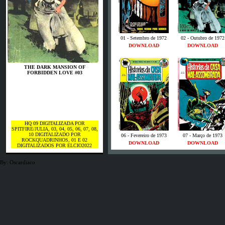
01 - Setembro de 1972
02 - Outubro de 1972
DOWNLOAD
DOWNLOAD
THE DARK MANSION OF
FORBIDDEN LOVE #03
HQ 09 DIGITALIZADA POR
SPITFIRE/JULIA, 03, 04, 05, 06, 07, 08,
10 DIGITALIZADO POR
06 - Fevereiro de 1973
07 - Março de 1973
ROCKQUADRINHOS, 01 E 02
DOWNLOAD
DOWNLOAD
DIGITALIZADOS POR ELCIO2022
By: Oscardiaco