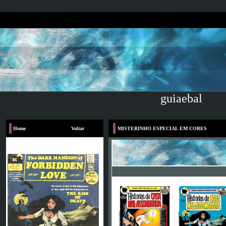
guiaebal
Home
Voltar
MISTERINHO ESPECIAL EM CORES