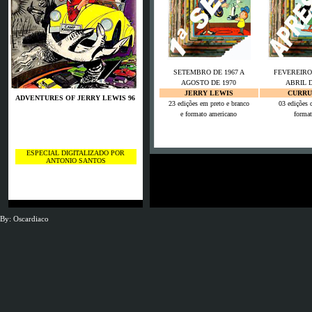
SETEMBRO DE 1967 A
FEVEREIRO 
AGOSTO DE 1970
ABRIL D
JERRY LEWIS
CURRU
ADVENTURES OF JERRY LEWIS 96
23 edições em preto e branco
03 edições c
e formato americano
forma
Es waren schon
ESPECIAL DIGITALIZADO POR
ANTONIO SANTOS
JSG Neunkirchen
By: Oscardiaco