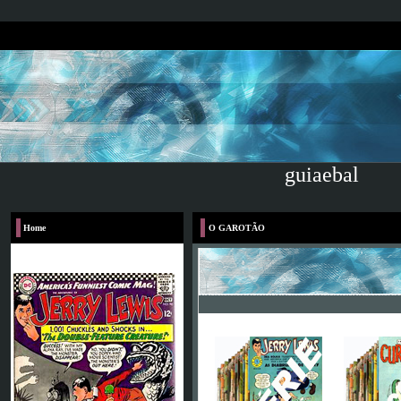
guiaebal
Home
O GAROTÃO