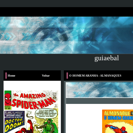
guiaebal
Home
Voltar
O HOMEM ARANHA - ALMANAQUES