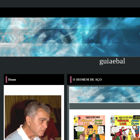
guiaebal
Home
O HOMEM DE AÇO