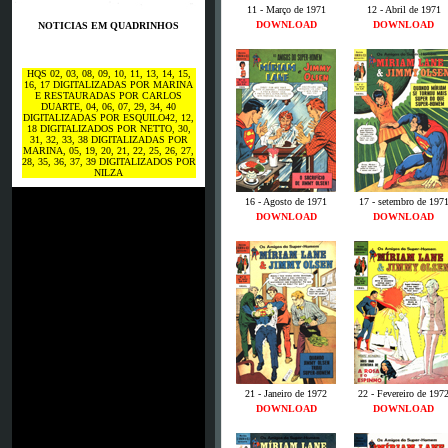
11 - Março de 1971
12 - Abril de 1971
DOWNLOAD
DOWNLOAD
NOTICIAS EM QUADRINHOS
HQS 02, 03, 08, 09, 10, 11, 13, 14, 15,
16, 17 DIGITALIZADAS POR MARINA
E RESTAURADAS POR CARLOS
DUARTE, 04, 06, 07, 29, 34, 40
DIGITALIZADAS POR ESQUILO42, 12,
18 DIGITALIZADOS POR NETTO, 30,
31, 32, 33, 38 DIGITALIZADAS POR
MARINA, 05, 19, 20, 21, 22, 25, 26, 27,
28, 35, 36, 37, 39 DIGITALIZADOS POR
NILZA
16 - Agosto de 1971
17 - setembro de 197
DOWNLOAD
DOWNLOAD
21 - Janeiro de 1972
22 - Fevereiro de 197
DOWNLOAD
DOWNLOAD