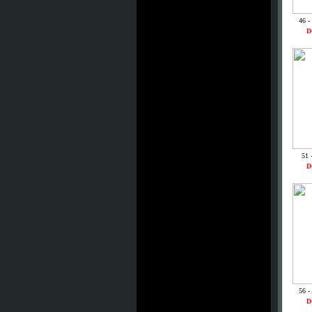
46 -
D
51 
D
56 -
D