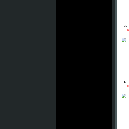
36 
D
41 -
D