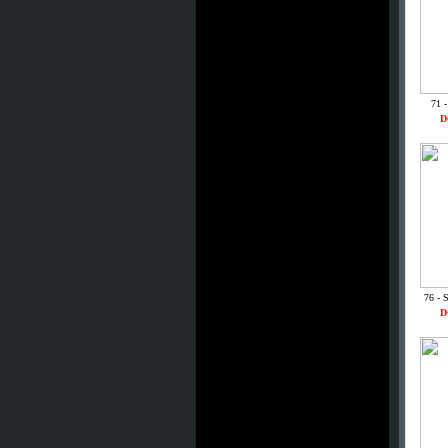
71 
D
76 - 
D