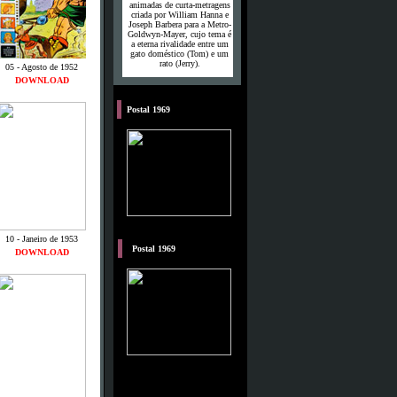
animadas de curta-metragens
criada por William Hanna e
Joseph Barbera para a Metro-
Goldwyn-Mayer, cujo tema é
a eterna rivalidade entre um
gato doméstico (Tom) e um
rato (Jerry).
05 - Agosto de 1952
DOWNLOAD
o
Postal 1969
10 - Janeiro de 1953
M
Postal 1969
DOWNLOAD