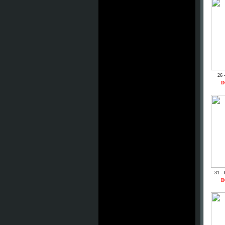
26 
D
31 -
D