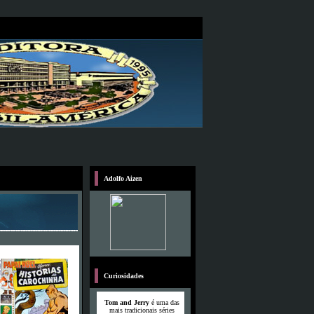
Adolfo Aizen
Curiosidades
Tom and Jerry
é uma das
mais tradicionais séries