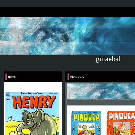
guiaebal
Home
PINDUCA