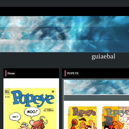
guiaebal
Home
POPEYE