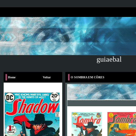
guiaebal
Home
Voltar
O SOMBRA EM CÔRES