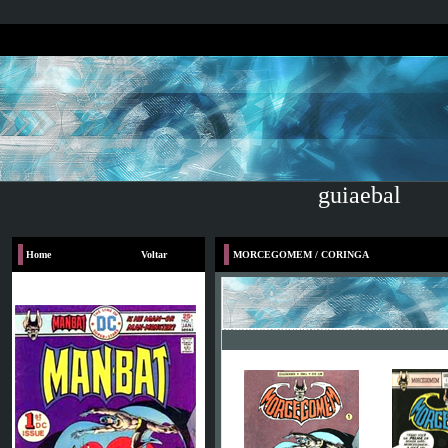
guiaebal
Home
Voltar
MORCEGOMEM / CORINGA