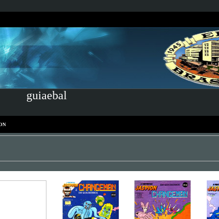
guiaebal
ON