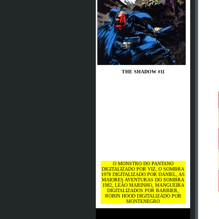
THE SHADOW #11
O MONSTRO DO PANTANO
DIGITALIZADO POR VIZ, O SOMBRA
1978 DIGITALIZADO POR DANIEL, AS
MAIORES AVENTURAS DO SOMBRA
1982, LEÃO MARINHO, MANGUEIRA
DIGITALIZADOS POR BARBIER,
ROBIN HOOD DIGITALIZADO POR
MONTENEGRO