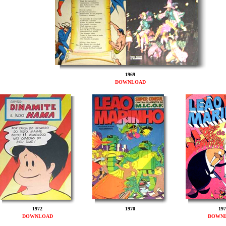
1969
DOWNLOAD
1972
1970
197
DOWNLOAD
DOWN