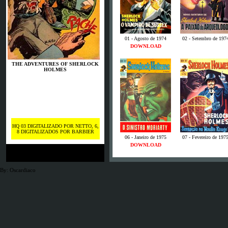
01 - Agosto de 1974
02 - Setembro de 197
DOWNLOAD
THE ADVENTURES OF SHERLOCK
HOLMES
HQ 03 DIGITALIZADO POR NETTO, 6,
8 DIGITALIZADOS POR BARBIER
06 - Janeiro de 1975
07 - Fevereiro de 197
DOWNLOAD
By: Oscardiaco