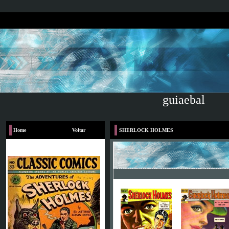
guiaebal
Home
Voltar
SHERLOCK HOLMES