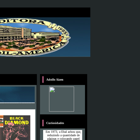
Adolfo Aizen
Curiosidades
Em 1973, a Ebal achou que,
reduzindo a quantidade de
páginas e colocando papel