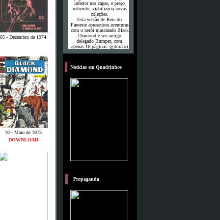
inferior nas capas, e preço
reduzido, viabilizaria novas
coleções.
Esta versão de Reis do
Faroeste apresentou aventuras
com o herói mascarado Black
Diamond e seu amigo
05 - Dezembro de 1974
delegado Bumper, com
apenas 16 páginas. (gibiraro)
o
Noticias em Quadrinhos
10 - Maio de 1975
DOWNLOAD
M
Propaganda