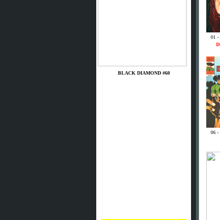
01 -
D
BLACK DIAMOND #60
06 -