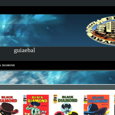
guiaebal
K DIAMOND