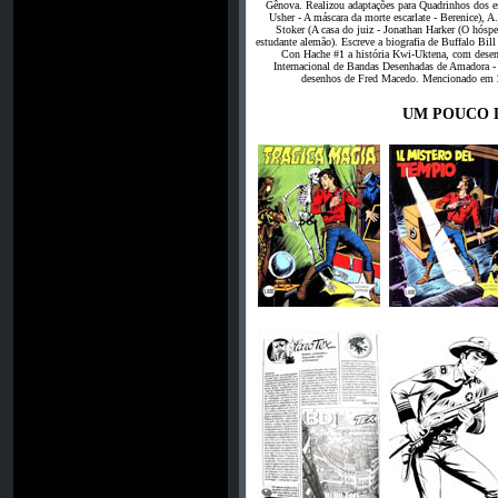
Gênova. Realizou adaptações para Quadrinhos dos es
Usher - A máscara da morte escarlate - Berenice), A
Stoker (A casa do juiz - Jonathan Harker (O hósp
estudante alemão). Escreve a biografia de Buffalo Bill
Con Hache #1 a história Kwi-Uktena, com desen
Internacional de Bandas Desenhadas de Amadora -
desenhos de Fred Macedo. Mencionado em 20
UM POUCO 