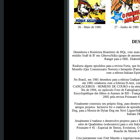
26 - Maio de 1985
27 - Junho de 1985
DES
Desenhista e Roteirista Brasileiro de HQs, com mais
estúdio Staff di IF em Gênova/Itália (grupo de autor
Ranger para a SBE. Diabol
Realizou alguns episódios para a revista Furia, que f
Monello (Qui Commissario Norton) e Intrepido (Paris 
com a editora Italiana Epie
No Brasil, em 1981 desenhou para a editora Grafipar 
em 1985 colaborou com a Editora D-Arte, com 
CANGACEIROS - HOMENS DE COURO e da série weste
Tex de 1994, no opúsculo Foto de Famiglia(com
Encyclopédique des Héros et Auteurs de BD - Franç
2005 pela revista Prismarte 
Finalmente construiu seu próprio blog, para desenvo
antigos projetos. Inclusive foi o tradutor de episó
Dog, para a Mostra de Dylan Dog em Novi Ligure/Itá
Italiano 
Atualmente é tradutor e desenvolve projetos para o 
série de Quadrinhos (webcomics) para o site 
Prismarte # 45 - Especial de Terror), Evolution, O
Bouche du Monde #10 
Cria juntamente com Fred Macedo o logotipo/masco