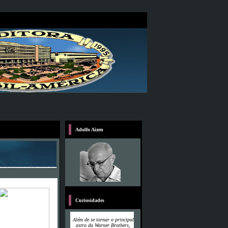
Adolfo Aizen
Curiosidades
Além de se tornar o principal
astro da Warner Brothers,