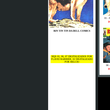
01 - 
D
RIN TIN TIN DA DELL COMICS
HQS 01, 06, 07 DIGITALIZADOS POR
FLAVIO BARBIER, 02 DIGITALIZADO
POR HELCIO
06 
D