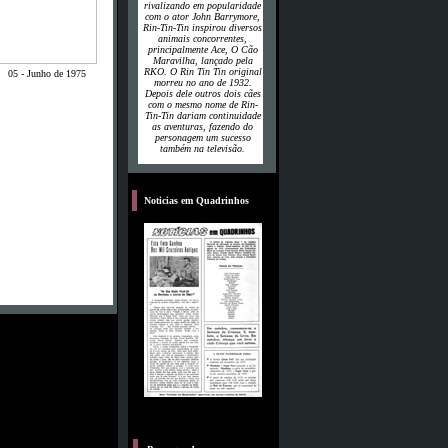
rivalizando em popularidade
com o ator John Barrymore,
Rin-Tin-Tin inspirou diversos
animais concorrentes,
principalmente Ace, O Cão
Maravilha, lançado pela
RKO. O Rin Tin Tin original
05 - Junho de 1975
morreu no ano de 1932.
Depois dele outros dois cães
com o mesmo nome de Rin-
Tin-Tin dariam continuidade
as aventuras, fazendo do
personagem um sucesso
também na televisão.
P
Noticias em Quadrinhos