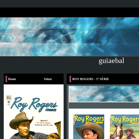
guiaebal
Home
Voltar
ROY ROGERS - 1ª SÉRIE