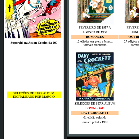
FEVEREIRO DE 1957 A
FEVEREI
AGOSTO DE 1958
JUNH
ROMANCES
OS TR
12 edições em preto e branco,
27 edições 
Supergirl na Action Comics da DC
formato americano
forma
SELEÇÕES DE STAR ALBUM
DIGITALIZADO POR MARCIO
SELEÇÕES DE STAR ALBUM
DOWNLOAD
DAVY CROCKETT
01 edição colorida
formato poket - 1981
Es waren schon