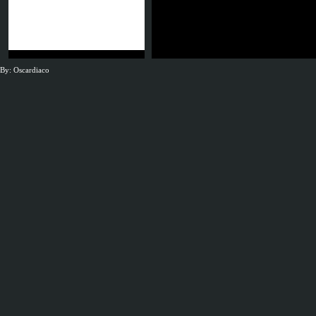
JSG Neunkirchen
By: Oscardiaco