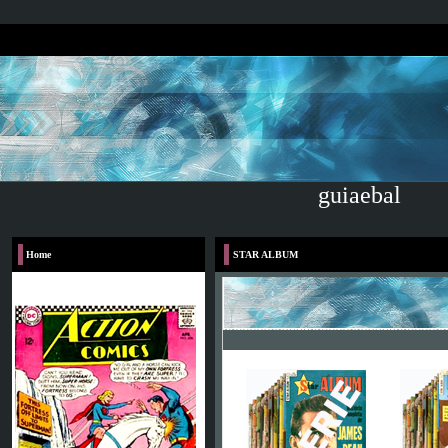
guiaebal
Home
STAR ALBUM