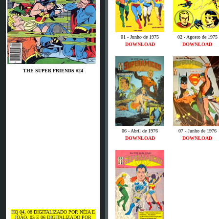
01 - Junho de 1975
02 - Agosto de 1975
DOWNLOAD
DOWNLOAD
THE SUPER FRIENDS #24
06 - Abril de 1976
07 - Junho de 1976
DOWNLOAD
DOWNLOAD
HQ 04, 08 DIGITALIZADO POR NÉIA E
JOÃO, 03 E 06 DIGITALIZADO POR