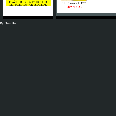
FLAVIO, 01, 02, 05, 07, 09, 10, 11
11 - Fevereiro de 1977
DIGITALIZADO POR ESQUILO42
DOWNLOAD
By: Oscardiaco