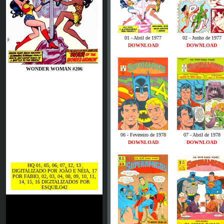
01 - Abril de 1977
02 - Junho de 1977
DOWNLOAD
DOWNLOAD
WONDER WOMAN #206
06 - Fevereiro de 1978
07 - Abril de 1978
DOWNLOAD
DOWNLOAD
HQ 01, 05, 06, 07, 12, 13
DIGITALIZADO POR JOÃO E NÉIA, 17
POR FABIO, 02, 03, 04, 08, 09, 10, 11,
14, 15, 16 DIGITALIZADOS POR
ESQUILO42