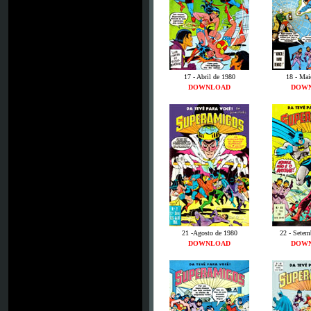
17 - Abril de 1980
18 - Mai
DOWNLOAD
DOW
21 -Agosto de 1980
22 - Setem
DOWNLOAD
DOW