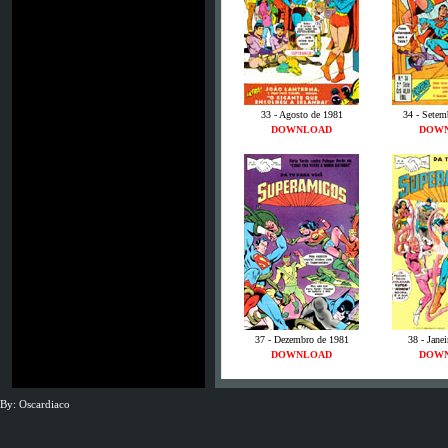
33 - Agosto de 1981
34 - Setem
DOWNLOAD
DOW
37 - Dezembro de 1981
38 - Jane
DOWNLOAD
DOW
By: Oscardiaco