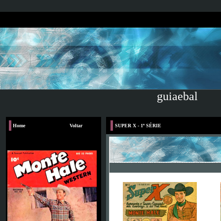
guiaebal
Home
Voltar
SUPER X - 1ª SÉRIE