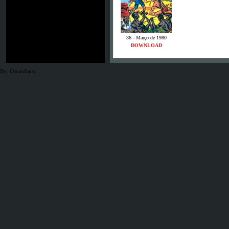
36 - Março de 1980
DOWNLOAD
By: Oscardiaco