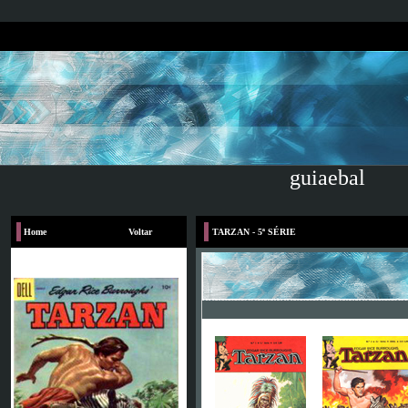
guiaebal
Home
Voltar
TARZAN - 5ª SÉRIE