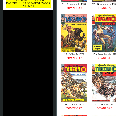
47, 53 DIGITALIZADOS POR
BARIBER, 11, 25, 30 DIGITALIZADOS
11 - Setembro de 1969
12 - Novembro de 196
POR MAX
DOWNLOAD
DOWNLOAD
16 - Julho de 1970
17 - Setembro de 197
DOWNLOAD
DOWNLOAD
21 - Maio de 1971
22 - Julho de 1971
DOWNLOAD
DOWNLOAD