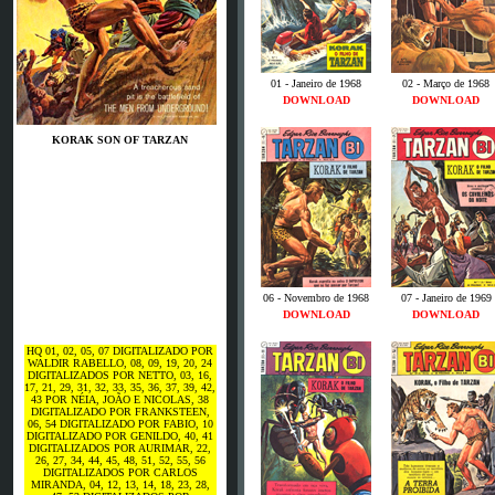
01 - Janeiro de 1968
02 - Março de 1968
DOWNLOAD
DOWNLOAD
KORAK SON OF TARZAN
06 - Novembro de 1968
07 - Janeiro de 1969
DOWNLOAD
DOWNLOAD
HQ 01, 02, 05, 07 DIGITALIZADO POR
WALDIR RABELLO, 08, 09, 19, 20, 24
DIGITALIZADOS POR NETTO, 03, 16,
17, 21, 29, 31, 32, 33, 35, 36, 37, 39, 42,
43 POR NÉIA, JOÃO E NICOLAS, 38
DIGITALIZADO POR FRANKSTEEN,
06, 54 DIGITALIZADO POR FABIO, 10
DIGITALIZADO POR GENILDO, 40, 41
DIGITALIZADOS POR AURIMAR, 22,
26, 27, 34, 44, 45, 48, 51, 52, 55, 56
DIGITALIZADOS POR CARLOS
MIRANDA, 04, 12, 13, 14, 18, 23, 28,