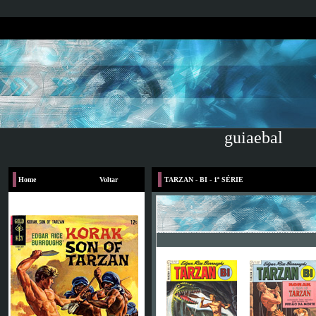
guiaebal
Home
Voltar
TARZAN - BI - 1ª SÉRIE