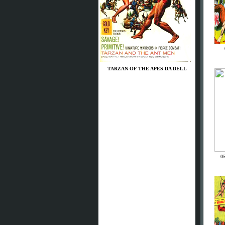
TARZAN OF THE APES DA DELL
05