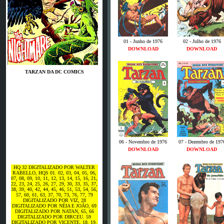
01 - Junho de 1976
02 - Julho de 1976
DOWNLOAD
DOWNLOAD
TARZAN DA DC COMICS
06 - Novembro de 1976
07 - Dezembro de 197
DOWNLOAD
DOWNLOAD
HQ 32 DIGITALIZADO POR WALTER
RABELLO, HQS 01. 02, 03, 04, 05, 06,
07, 08, 09, 10, 11, 12, 13, 14, 15, 16, 21,
22, 23, 24, 25, 26, 27, 29, 30, 33, 35, 37,
38, 39, 40, 42, 44, 45, 46, 51, 53, 54, 56,
57, 60, 61, 63, 37, 70, 73, 76, 77, 79
DIGITALIZADO POR VIZ, 28
DIGITALIZADO POR NÉIA E JOÃO, 69
DIGITALIZADO POR NATAN, 65, 66
DIGITALIZADO POR DIRCEU. 59
DIGITALIZADO POR VICENTE, 18, 19,