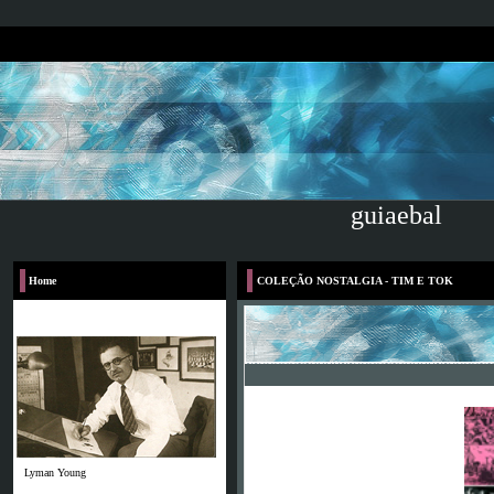
guiaebal
Home
COLEÇÃO NOSTALGIA - TIM E TOK
Lyman Young