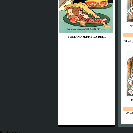
OU
TOM AND JERRY DA DELL
94 ediç
J
S
09 ed
JSG Neunkirchen
By: Oscardiaco