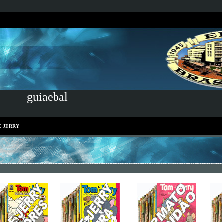
guiaebal
E JERRY