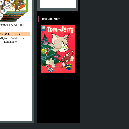
S
Tom and Jerry
ETEMBRO DE 1981
UTUBRO DE 1981
TOM E JERRY
edições coloridas e em
formatinho