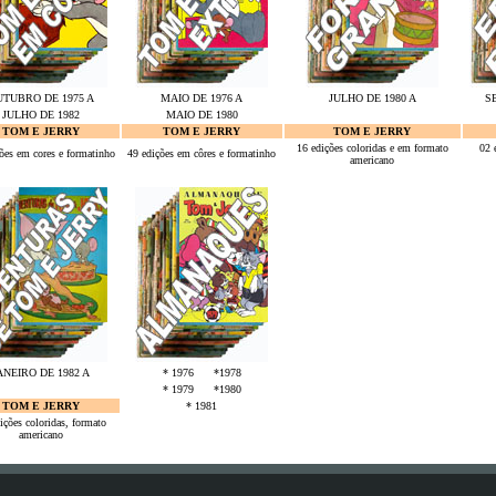
TUBRO DE 1975 A
MAIO DE 1976 A
JULHO DE 1980 A
S
JULHO DE 1982
MAIO DE 1980
OUTUBRO DE 1981
O
TOM E JERRY
TOM E JERRY
TOM E JERRY
16 edições coloridas e em formato
02 
ões em cores e formatinho
49 edições em côres e formatinho
americano
ANEIRO DE 1982 A
* 1976
***
*1978
ETEMBRO DE 1982
* 1979
***
*1980
TOM E JERRY
* 1981
ições coloridas, formato
americano
Es waren schon 43 Besucher (1351 Hits) auf dieser Seite =)