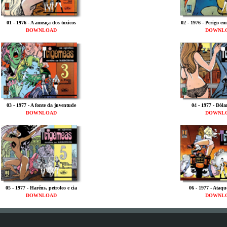
01 - 1976 - A ameaça dos toxicos
02 - 1976 - Perigo em
DOWNLOAD
DOWNL
03 - 1977 - A fonte da juventude
04 - 1977 - Dóla
DOWNLOAD
DOWNL
05 - 1977 - Haréns, petroleo e cia
06 - 1977 - Ataqu
DOWNLOAD
DOWNL