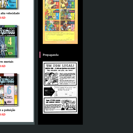
 alta velocidade
OAD
P
Propaganda
res mortais
OAD
e a poluição
OAD