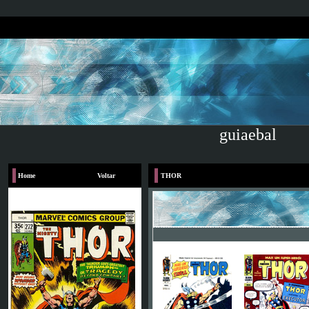
guiaebal
Home
Voltar
THOR