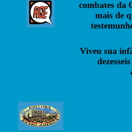
combates da G
mais de q
testemunho
Viveu sua inf
dezesseis