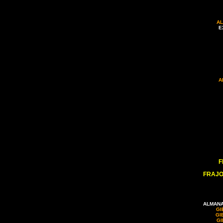
A
E
A
F
FRAJO
ALMANA
GI
GI
GI