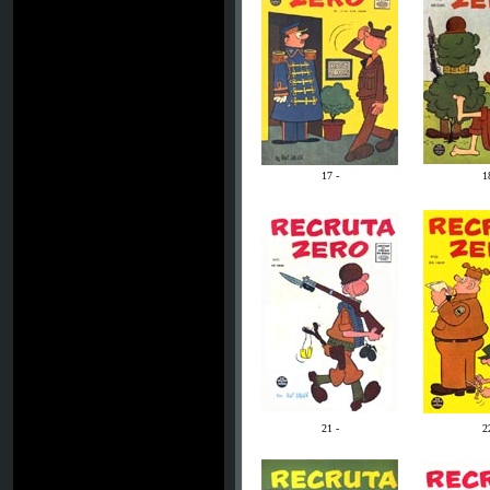
17 -
1
21 -
2