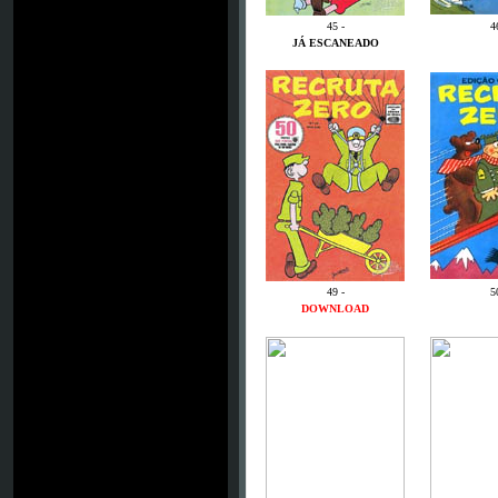
45 -
4
JÁ ESCANEADO
49 -
5
DOWNLOAD