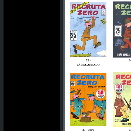
33 -
3
JÁ ESCANEADO
37 - 1966
3