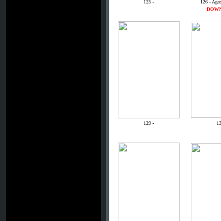
125 -
126 - Ago
DOW
129 -
13