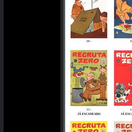
09 -
1
13 -
1
JÁ ESCANEADO
JÁ ES