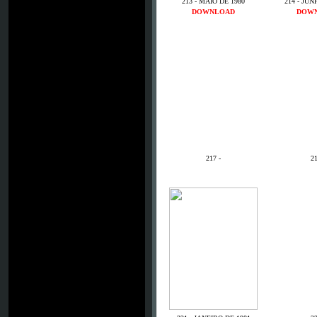
213 - MAIO DE 1980
214 - JUN
DOWNLOAD
DOW
217 -
21