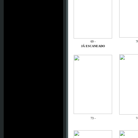
69 -
7
JÁ ESCANEADO
73 -
7