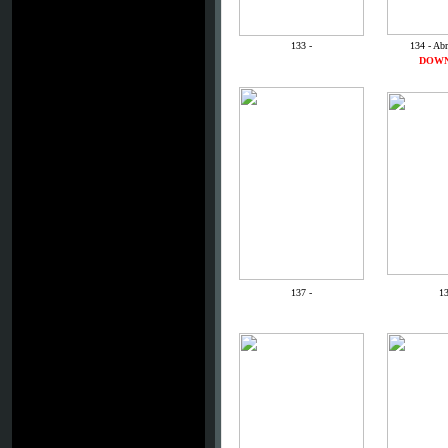
133 -
134 - Abr
DOW
137 -
13