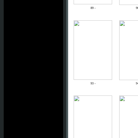
89 -
9
93 -
9