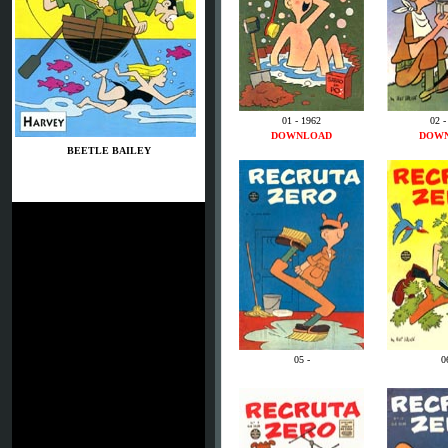
01 - 1962
02 -
DOWNLOAD
DOW
BEETLE BAILEY
05 -
0