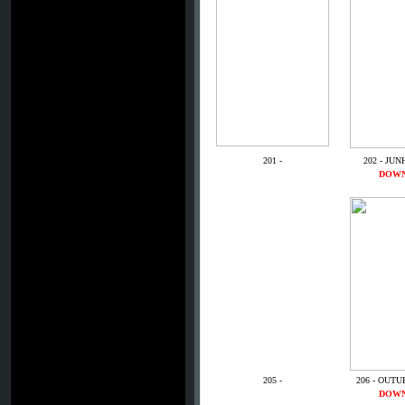
201 -
202 - JUN
DOW
205 -
206 - OUTU
DOW