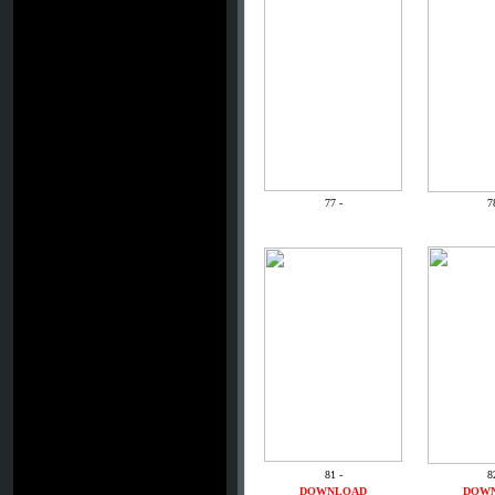
77 -
7
81 -
8
DOWNLOAD
DOW