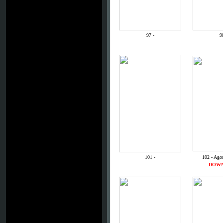
97 -
9
101 -
102 - Ago
DOW