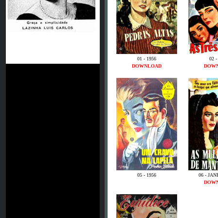
01 - 1956
02 -
DOWNLOAD
DOW
05 - 1956
06 - JAN
DOW