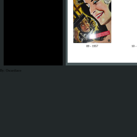
09 -
1957
10 
By: Oscardiaco